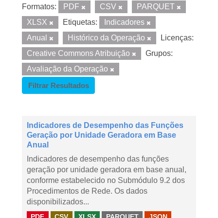
Formatos:
PDF
CSV
PARQUET
XLSX
Etiquetas:
Indicadores
Anual
Histórico da Operação
Licenças:
Creative Commons Atribuição
Grupos:
Avaliação da Operação
Filtrar Resultados
Indicadores de Desempenho das Funções
Geração por Unidade Geradora em Base
Anual
Indicadores de desempenho das funções
geração por unidade geradora em base anual,
conforme estabelecido no Submódulo 9.2 dos
Procedimentos de Rede. Os dados
disponibilizados...
PDF
CSV
XLSX
PARQUET
JSON