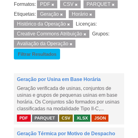
Formatos:
PDF
CSV
PARQUET
Etiquetas:
Geração
Horário
Histórico da Operação
Licenças:
Creative Commons Atribuição
Grupos:
Avaliação da Operação
Filtrar Resultados
Geração por Usina em Base Horária
Geração verificada de usinas, conjuntos de
usinas e grupos de pequenas usinas em base
horária. Os Conjuntos são formados por usinas
classificadas na modalidade Tipo II-C,...
PDF
PARQUET
CSV
XLSX
JSON
Geração Térmica por Motivo de Despacho