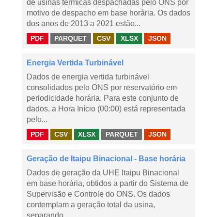
de usinas térmicas despachadas pelo ONS por
motivo de despacho em base horária. Os dados
dos anos de 2013 a 2021 estão...
PDF
PARQUET
CSV
XLSX
JSON
Energia Vertida Turbinável
Dados de energia vertida turbinável
consolidados pelo ONS por reservatório em
periodicidade horária. Para este conjunto de
dados, a Hora Início (00:00) está representada
pelo...
PDF
CSV
XLSX
PARQUET
JSON
Geração de Itaipu Binacional - Base horária
Dados de geração da UHE Itaipu Binacional
em base horária, obtidos a partir do Sistema de
Supervisão e Controle do ONS. Os dados
contemplam a geração total da usina,
separando...