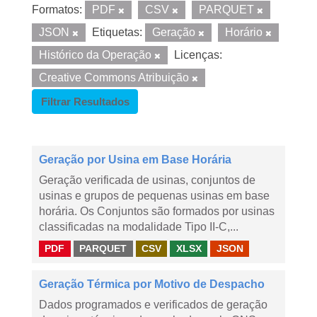
Formatos:
PDF
CSV
PARQUET
JSON
Etiquetas:
Geração
Horário
Histórico da Operação
Licenças:
Creative Commons Atribuição
Filtrar Resultados
Geração por Usina em Base Horária
Geração verificada de usinas, conjuntos de
usinas e grupos de pequenas usinas em base
horária. Os Conjuntos são formados por usinas
classificadas na modalidade Tipo II-C,...
PDF
PARQUET
CSV
XLSX
JSON
Geração Térmica por Motivo de Despacho
Dados programados e verificados de geração