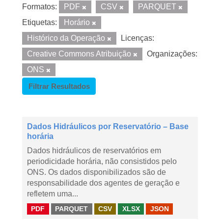
Formatos:
PDF
CSV
PARQUET
Etiquetas:
Horário
Histórico da Operação
Licenças:
Creative Commons Atribuição
Organizações:
ONS
Filtrar Resultados
Dados Hidráulicos por Reservatório – Base
horária
Dados hidráulicos de reservatórios em
periodicidade horária, não consistidos pelo
ONS. Os dados disponibilizados são de
responsabilidade dos agentes de geração e
refletem uma...
PDF
PARQUET
CSV
XLSX
JSON