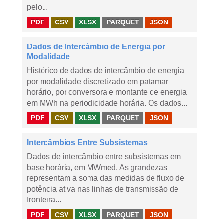
pelo...
PDF
CSV
XLSX
PARQUET
JSON
Dados de Intercâmbio de Energia por
Modalidade
Histórico de dados de intercâmbio de energia
por modalidade discretizado em patamar
horário, por conversora e montante de energia
em MWh na periodicidade horária. Os dados...
PDF
CSV
XLSX
PARQUET
JSON
Intercâmbios Entre Subsistemas
Dados de intercâmbio entre subsistemas em
base horária, em MWmed. As grandezas
representam a soma das medidas de fluxo de
potência ativa nas linhas de transmissão de
fronteira...
PDF
CSV
XLSX
PARQUET
JSON