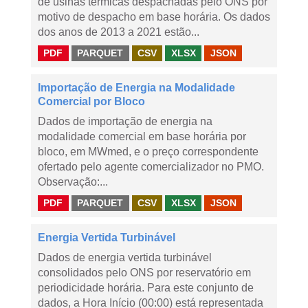
de usinas térmicas despachadas pelo ONS por
motivo de despacho em base horária. Os dados
dos anos de 2013 a 2021 estão...
PDF
PARQUET
CSV
XLSX
JSON
Importação de Energia na Modalidade
Comercial por Bloco
Dados de importação de energia na
modalidade comercial em base horária por
bloco, em MWmed, e o preço correspondente
ofertado pelo agente comercializador no PMO.
Observação:...
PDF
PARQUET
CSV
XLSX
JSON
Energia Vertida Turbinável
Dados de energia vertida turbinável
consolidados pelo ONS por reservatório em
periodicidade horária. Para este conjunto de
dados, a Hora Início (00:00) está representada