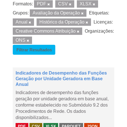
Formatos:
PDF
CSV
XLSX
Grupos:
Avaliação da Operação
Etiquetas:
Anual
Histórico da Operação
Licenças:
Creative Commons Atribuição
Organizações:
ONS
Filtrar Resultados
Indicadores de Desempenho das Funções
Geração por Unidade Geradora em Base
Anual
Indicadores de desempenho das funções
geração por unidade geradora em base anual,
conforme estabelecido no Submódulo 9.2 dos
Procedimentos de Rede. Os dados
disponibilizados...
PDF
CSV
XLSX
PARQUET
JSON