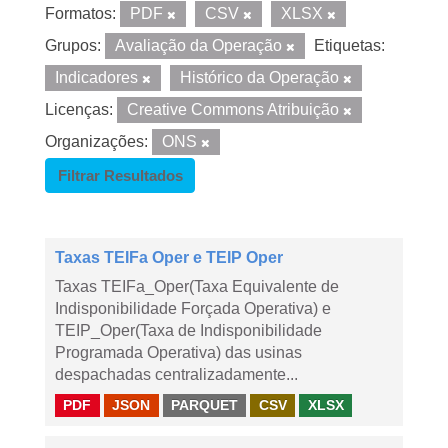
Formatos:
PDF
CSV
XLSX
Grupos:
Avaliação da Operação
Etiquetas:
Indicadores
Histórico da Operação
Licenças:
Creative Commons Atribuição
Organizações:
ONS
Filtrar Resultados
Taxas TEIFa Oper e TEIP Oper
Taxas TEIFa_Oper(Taxa Equivalente de
Indisponibilidade Forçada Operativa) e
TEIP_Oper(Taxa de Indisponibilidade
Programada Operativa) das usinas
despachadas centralizadamente...
PDF
JSON
PARQUET
CSV
XLSX