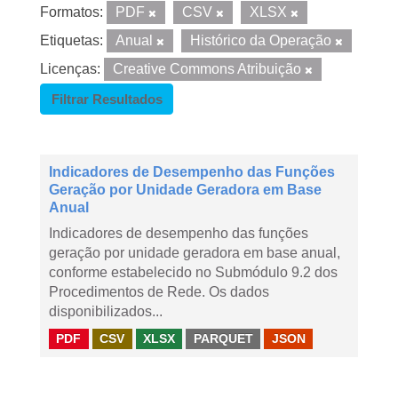
Formatos:
PDF
CSV
XLSX
Etiquetas:
Anual
Histórico da Operação
Licenças:
Creative Commons Atribuição
Filtrar Resultados
Indicadores de Desempenho das Funções
Geração por Unidade Geradora em Base
Anual
Indicadores de desempenho das funções
geração por unidade geradora em base anual,
conforme estabelecido no Submódulo 9.2 dos
Procedimentos de Rede. Os dados
disponibilizados...
PDF
CSV
XLSX
PARQUET
JSON