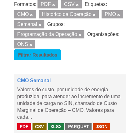
Formatos:
PDF
CSV
Etiquetas:
CMO
Histórico da Operação
PMO
Semanal
Grupos:
Programação da Operação
Organizações:
ONS
Filtrar Resultados
CMO Semanal
Valores do custo, por unidade de energia
produzida, para atender ao incremento de uma
unidade de carga no SIN, chamado de Custo
Marginal de Operação – CMO. Valores para
cada...
PDF
CSV
XLSX
PARQUET
JSON