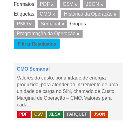
Formatos:
PDF
CSV
JSON
Etiquetas:
CMO
Histórico da Operação
PMO
Semanal
Grupos:
Programação da Operação
Filtrar Resultados
CMO Semanal
Valores do custo, por unidade de energia
produzida, para atender ao incremento de uma
unidade de carga no SIN, chamado de Custo
Marginal de Operação – CMO. Valores para
cada...
PDF
CSV
XLSX
PARQUET
JSON