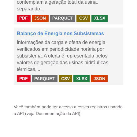
contemplam a geração total da usina,
separando...
PDF
JSON
PARQUET
CSV
XLSX
Balanço de Energia nos Subsistemas
Informações da carga e oferta de energia
verificados em periodicidade horária por
subsistema. A oferta é representada pelos
valores de geração das usinas hidráulicas,
térmicas,...
PDF
PARQUET
CSV
XLSX
JSON
Você também pode ter acesso a esses registros usando
a
API
(veja
Documentação da API
).