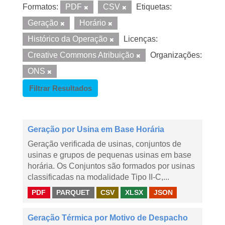
Formatos:
PDF
CSV
Etiquetas:
Geração
Horário
Histórico da Operação
Licenças:
Creative Commons Atribuição
Organizações:
ONS
Filtrar Resultados
Geração por Usina em Base Horária
Geração verificada de usinas, conjuntos de
usinas e grupos de pequenas usinas em base
horária. Os Conjuntos são formados por usinas
classificadas na modalidade Tipo II-C,...
PDF
PARQUET
CSV
XLSX
JSON
Geração Térmica por Motivo de Despacho