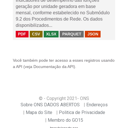
Indicadores de desempenho das funções
geração por unidade geradora em base
mensal, conforme estabelecido no Submódulo
9.2 dos Procedimentos de Rede. Os dados
disponibilizados...
PDF
CSV
XLSX
PARQUET
JSON
Você também pode ter acesso a esses registros usando
a
API
(veja
Documentação da API
).
© - Copyright
2021
- ONS
Sobre ONS DADOS ABERTOS
Endereços
Mapa do Site
Politica de Privacidade
Membro do GO15