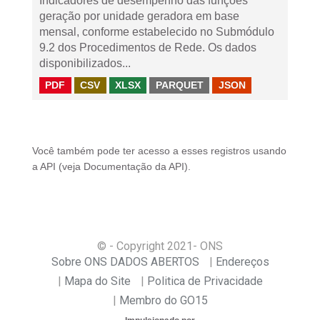
Indicadores de desempenho das funções
geração por unidade geradora em base
mensal, conforme estabelecido no Submódulo
9.2 dos Procedimentos de Rede. Os dados
disponibilizados...
PDF
CSV
XLSX
PARQUET
JSON
Você também pode ter acesso a esses registros usando
a
API
(veja
Documentação da API
).
© - Copyright
2021
- ONS
Sobre ONS DADOS ABERTOS
Endereços
Mapa do Site
Politica de Privacidade
Membro do GO15