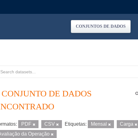
CONJUNTOS DE DADOS
1 CONJUNTO DE DADOS
O
ENCONTRADO
rmatos:
PDF
CSV
Etiquetas:
Mensal
Carga
Avaliação da Operação