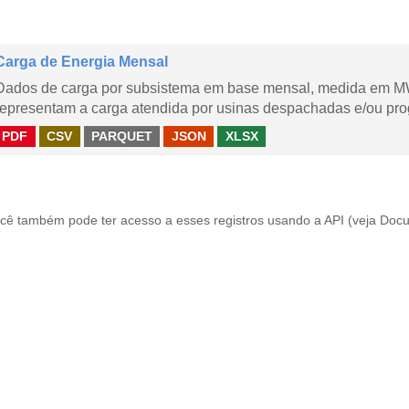
Carga de Energia Mensal
Dados de carga por subsistema em base mensal, medida em M
representam a carga atendida por usinas despachadas e/ou pr
PDF
CSV
PARQUET
JSON
XLSX
cê também pode ter acesso a esses registros usando a
API
(veja
Docu