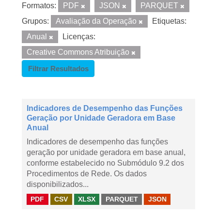
Formatos:
PDF
JSON
PARQUET
Grupos:
Avaliação da Operação
Etiquetas:
Anual
Licenças:
Creative Commons Atribuição
Filtrar Resultados
Indicadores de Desempenho das Funções
Geração por Unidade Geradora em Base
Anual
Indicadores de desempenho das funções
geração por unidade geradora em base anual,
conforme estabelecido no Submódulo 9.2 dos
Procedimentos de Rede. Os dados
disponibilizados...
PDF
CSV
XLSX
PARQUET
JSON