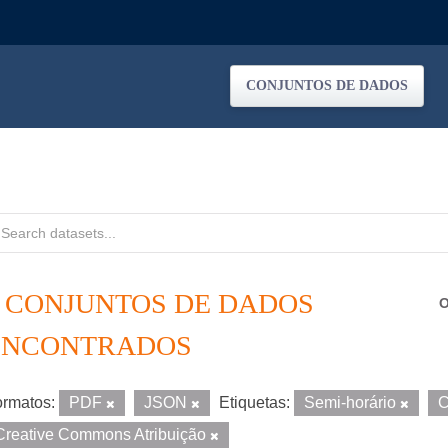
CONJUNTOS DE DADOS
2 CONJUNTOS DE DADOS
O
ENCONTRADOS
rmatos:
PDF
JSON
Etiquetas:
Semi-horário
C
Creative Commons Atribuição