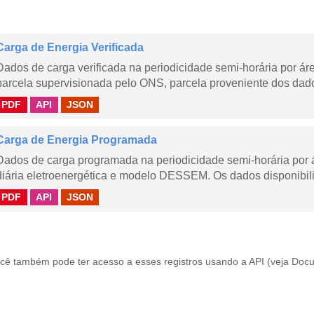
Carga de Energia Verificada
Dados de carga verificada na periodicidade semi-horária por á
parcela supervisionada pelo ONS, parcela proveniente dos dad
PDF
API
JSON
Carga de Energia Programada
Dados de carga programada na periodicidade semi-horária por 
diária eletroenergética e modelo DESSEM. Os dados disponibili
PDF
API
JSON
cê também pode ter acesso a esses registros usando a
API
(veja
Docu