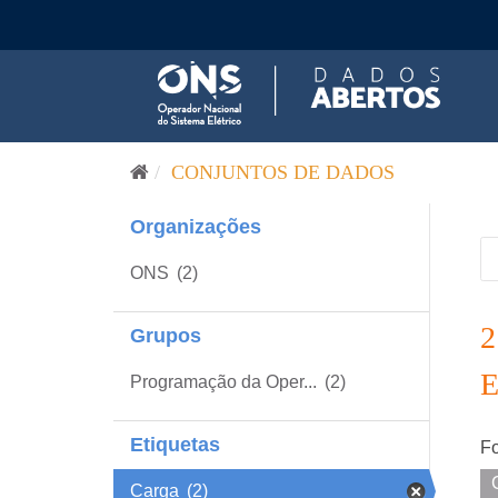
Pular para o conteúdo
CONJUNTOS DE DADOS
Organizações
ONS
(2)
Grupos
Programação da Oper...
(2)
Etiquetas
Fo
Carga
(2)