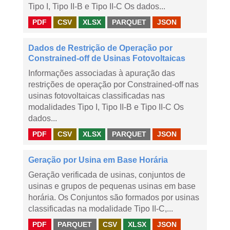
Tipo I, Tipo II-B e Tipo II-C Os dados...
PDF
CSV
XLSX
PARQUET
JSON
Dados de Restrição de Operação por
Constrained-off de Usinas Fotovoltaicas
Informações associadas à apuração das
restrições de operação por Constrained-off nas
usinas fotovoltaicas classificadas nas
modalidades Tipo I, Tipo II-B e Tipo II-C Os
dados...
PDF
CSV
XLSX
PARQUET
JSON
Geração por Usina em Base Horária
Geração verificada de usinas, conjuntos de
usinas e grupos de pequenas usinas em base
horária. Os Conjuntos são formados por usinas
classificadas na modalidade Tipo II-C,...
PDF
PARQUET
CSV
XLSX
JSON