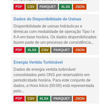
PDF
CSV
PARQUET
XLSX
JSON
Dados de Disponibilidade de Usinas
Disponibilidade de usinas hidráulicas e
térmicas com modalidade de operação Tipo I e
II-A em base horária. Os dados disponibilizados
fazem parte de um processo de consistência...
PDF
XLSX
CSV
PARQUET
JSON
Energia Vertida Turbinável
Dados de energia vertida turbinável
consolidados pelo ONS por reservatório em
periodicidade horária. Para este conjunto de
dados, a Hora Início (00:00) está representada
pelo...
PDF
CSV
XLSX
PARQUET
JSON