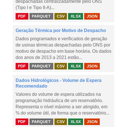
despachadas centralizadamente pelo ONS
(Tipo I e Tipo II-A)...
PDF
PARQUET
CSV
XLSX
JSON
Geração Térmica por Motivo de Despacho
Dados programados e verificados de geração
de usinas térmicas despachadas pelo ONS por
motivo de despacho em base horária. Os dados
dos anos de 2013 a 2021 estão...
PDF
PARQUET
CSV
XLSX
JSON
Dados Hidrológicos - Volume de Espera
Recomendado
Valores do volume de espera utilizados na
programação hidráulica de um reservatório.
Representa o nível máximo a ser atingido, em
% do volume útil, de forma que o reservatório...
PDF
PARQUET
CSV
XLSX
JSON