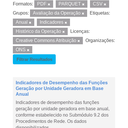
Formatos:
PDF
PARQUET
CSV
Grupos:
Avaliação da Operação
Etiquetas:
Anual
Indicadores
Histórico da Operação
Licenças:
Creative Commons Atribuição
Organizações:
ONS
Filtrar Resultados
Indicadores de Desempenho das Funções
Geração por Unidade Geradora em Base
Anual
Indicadores de desempenho das funções
geração por unidade geradora em base anual,
conforme estabelecido no Submódulo 9.2 dos
Procedimentos de Rede. Os dados
disponibilizados...