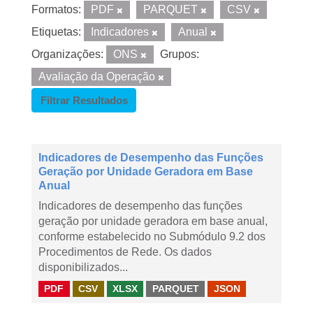
Formatos:
PDF
PARQUET
CSV
Etiquetas:
Indicadores
Anual
Organizações:
ONS
Grupos:
Avaliação da Operação
Filtrar Resultados
Indicadores de Desempenho das Funções
Geração por Unidade Geradora em Base
Anual
Indicadores de desempenho das funções
geração por unidade geradora em base anual,
conforme estabelecido no Submódulo 9.2 dos
Procedimentos de Rede. Os dados
disponibilizados...
PDF
CSV
XLSX
PARQUET
JSON