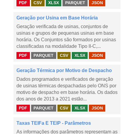
PDF
CSV
XLSX
PARQUET
JSON
Geração por Usina em Base Horária
Geração verificada de usinas, conjuntos de
usinas e grupos de pequenas usinas em base
horária. Os Conjuntos são formados por usinas
classificadas na modalidade Tipo II-C,...
PDF
PARQUET
CSV
XLSX
JSON
Geração Térmica por Motivo de Despacho
Dados programados e verificados de geração
de usinas térmicas despachadas pelo ONS por
motivo de despacho em base horária. Os dados
dos anos de 2013 a 2021 estão...
PDF
PARQUET
CSV
XLSX
JSON
Taxas TEIFa E TEIP - Parâmetros
As informações dos parâmetros representam as