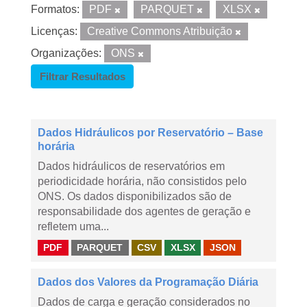
Formatos:
PDF
PARQUET
XLSX
Licenças:
Creative Commons Atribuição
Organizações:
ONS
Filtrar Resultados
Dados Hidráulicos por Reservatório – Base
horária
Dados hidráulicos de reservatórios em
periodicidade horária, não consistidos pelo
ONS. Os dados disponibilizados são de
responsabilidade dos agentes de geração e
refletem uma...
PDF
PARQUET
CSV
XLSX
JSON
Dados dos Valores da Programação Diária
Dados de carga e geração considerados no