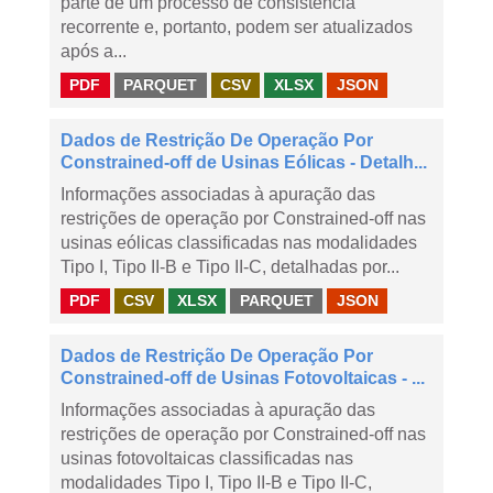
parte de um processo de consistência
recorrente e, portanto, podem ser atualizados
após a...
PDF
PARQUET
CSV
XLSX
JSON
Dados de Restrição De Operação Por
Constrained-off de Usinas Eólicas - Detalh...
Informações associadas à apuração das
restrições de operação por Constrained-off nas
usinas eólicas classificadas nas modalidades
Tipo I, Tipo II-B e Tipo II-C, detalhadas por...
PDF
CSV
XLSX
PARQUET
JSON
Dados de Restrição De Operação Por
Constrained-off de Usinas Fotovoltaicas - ...
Informações associadas à apuração das
restrições de operação por Constrained-off nas
usinas fotovoltaicas classificadas nas
modalidades Tipo I, Tipo II-B e Tipo II-C,