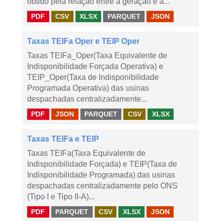
obtido pela relação entre a geração e a...
PDF
CSV
XLSX
PARQUET
JSON
Taxas TEIFa Oper e TEIP Oper
Taxas TEIFa_Oper(Taxa Equivalente de
Indisponibilidade Forçada Operativa) e
TEIP_Oper(Taxa de Indisponibilidade
Programada Operativa) das usinas
despachadas centralizadamente...
PDF
JSON
PARQUET
CSV
XLSX
Taxas TEIFa e TEIP
Taxas TEIFa(Taxa Equivalente de
Indisponibilidade Forçada) e TEIP(Taxa de
Indisponibilidade Programada) das usinas
despachadas centralizadamente pelo ONS
(Tipo I e Tipo II-A)...
PDF
PARQUET
CSV
XLSX
JSON