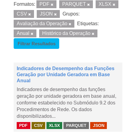
Formatos:
PDF
PARQUET
XLSX
CSV
JSON
Grupos:
Avaliação da Operação
Etiquetas:
Anual
Histórico da Operação
Filtrar Resultados
Indicadores de Desempenho das Funções
Geração por Unidade Geradora em Base
Anual
Indicadores de desempenho das funções
geração por unidade geradora em base anual,
conforme estabelecido no Submódulo 9.2 dos
Procedimentos de Rede. Os dados
disponibilizados...
PDF
CSV
XLSX
PARQUET
JSON