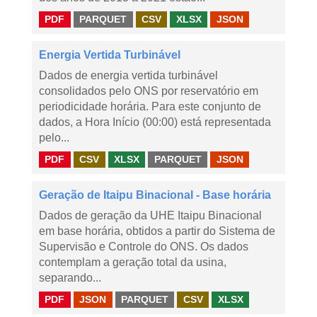
PDF
PARQUET
CSV
XLSX
JSON
Energia Vertida Turbinável
Dados de energia vertida turbinável
consolidados pelo ONS por reservatório em
periodicidade horária. Para este conjunto de
dados, a Hora Início (00:00) está representada
pelo...
PDF
CSV
XLSX
PARQUET
JSON
Geração de Itaipu Binacional - Base horária
Dados de geração da UHE Itaipu Binacional
em base horária, obtidos a partir do Sistema de
Supervisão e Controle do ONS. Os dados
contemplam a geração total da usina,
separando...
PDF
JSON
PARQUET
CSV
XLSX