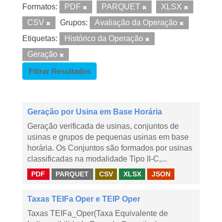
Formatos:
PDF
PARQUET
XLSX
CSV
Grupos:
Avaliação da Operação
Etiquetas:
Histórico da Operação
Geração
Filtrar Resultados
Geração por Usina em Base Horária
Geração verificada de usinas, conjuntos de
usinas e grupos de pequenas usinas em base
horária. Os Conjuntos são formados por usinas
classificadas na modalidade Tipo II-C,...
PDF
PARQUET
CSV
XLSX
JSON
Taxas TEIFa Oper e TEIP Oper
Taxas TEIFa_Oper(Taxa Equivalente de