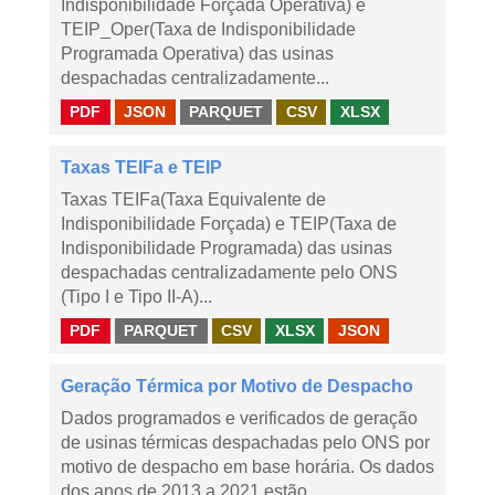
Indisponibilidade Forçada Operativa) e
TEIP_Oper(Taxa de Indisponibilidade
Programada Operativa) das usinas
despachadas centralizadamente...
PDF
JSON
PARQUET
CSV
XLSX
Taxas TEIFa e TEIP
Taxas TEIFa(Taxa Equivalente de
Indisponibilidade Forçada) e TEIP(Taxa de
Indisponibilidade Programada) das usinas
despachadas centralizadamente pelo ONS
(Tipo I e Tipo II-A)...
PDF
PARQUET
CSV
XLSX
JSON
Geração Térmica por Motivo de Despacho
Dados programados e verificados de geração
de usinas térmicas despachadas pelo ONS por
motivo de despacho em base horária. Os dados
dos anos de 2013 a 2021 estão...