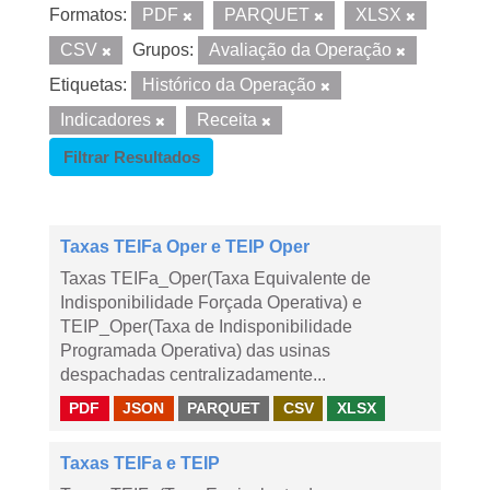
Formatos:
PDF
PARQUET
XLSX
CSV
Grupos:
Avaliação da Operação
Etiquetas:
Histórico da Operação
Indicadores
Receita
Filtrar Resultados
Taxas TEIFa Oper e TEIP Oper
Taxas TEIFa_Oper(Taxa Equivalente de
Indisponibilidade Forçada Operativa) e
TEIP_Oper(Taxa de Indisponibilidade
Programada Operativa) das usinas
despachadas centralizadamente...
PDF
JSON
PARQUET
CSV
XLSX
Taxas TEIFa e TEIP