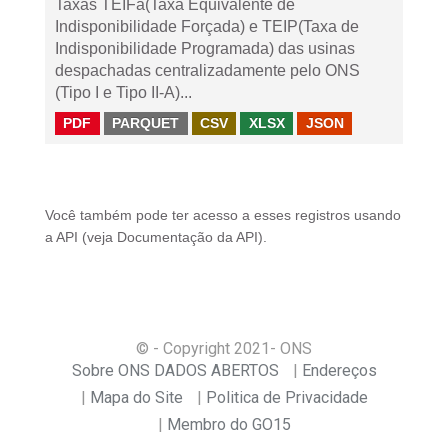
Taxas TEIFa(Taxa Equivalente de
Indisponibilidade Forçada) e TEIP(Taxa de
Indisponibilidade Programada) das usinas
despachadas centralizadamente pelo ONS
(Tipo I e Tipo II-A)...
PDF
PARQUET
CSV
XLSX
JSON
Você também pode ter acesso a esses registros usando
a
API
(veja
Documentação da API
).
© - Copyright
2021
- ONS
Sobre ONS DADOS ABERTOS
Endereços
Mapa do Site
Politica de Privacidade
Membro do GO15