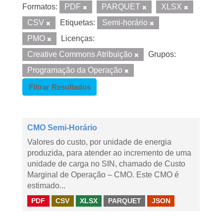
Formatos:
PDF
PARQUET
XLSX
CSV
Etiquetas:
Semi-horário
PMO
Licenças:
Creative Commons Atribuição
Grupos:
Programação da Operação
Filtrar Resultados
CMO Semi-Horário
Valores do custo, por unidade de energia
produzida, para atender ao incremento de uma
unidade de carga no SIN, chamado de Custo
Marginal de Operação – CMO. Este CMO é
estimado...
PDF
CSV
XLSX
PARQUET
JSON