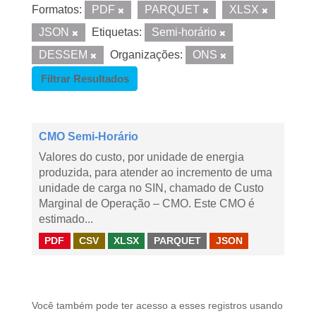
Formatos:
PDF
PARQUET
XLSX
JSON
Etiquetas:
Semi-horário
DESSEM
Organizações:
ONS
Filtrar Resultados
CMO Semi-Horário
Valores do custo, por unidade de energia
produzida, para atender ao incremento de uma
unidade de carga no SIN, chamado de Custo
Marginal de Operação – CMO. Este CMO é
estimado...
PDF
CSV
XLSX
PARQUET
JSON
Você também pode ter acesso a esses registros usando