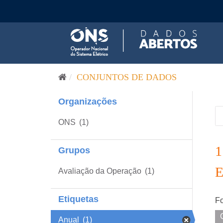
Pular para o conteúdo
CONJUNTOS DE DADOS
Organizações
ONS
(1)
Grupos
Avaliação da Operação
(1)
Etiquetas
Fo
Anual
(1)