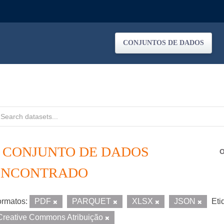
CONJUNTOS DE DADOS
1 CONJUNTO DE DADOS
O
ENCONTRADO
rmatos:
PDF
PARQUET
XLSX
JSON
Eti
Creative Commons Atribuição