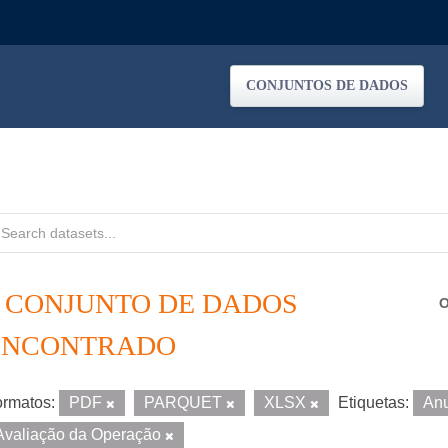
CONJUNTOS DE DADOS
1 CONJUNTO DE DADOS
O
ENCONTRADO
rmatos:
PDF
PARQUET
XLSX
Etiquetas:
An
Avaliação da Operação