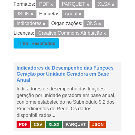
Formatos:
PDF
PARQUET
XLSX
JSON
Etiquetas:
Anual
Indicadores
Organizações:
ONS
Licenças:
Creative Commons Atribuição
Filtrar Resultados
Indicadores de Desempenho das Funções
Geração por Unidade Geradora em Base
Anual
Indicadores de desempenho das funções
geração por unidade geradora em base anual,
conforme estabelecido no Submódulo 9.2 dos
Procedimentos de Rede. Os dados
disponibilizados...
PDF
CSV
XLSX
PARQUET
JSON