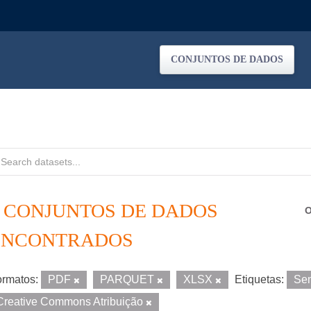
CONJUNTOS DE DADOS
8 CONJUNTOS DE DADOS
O
ENCONTRADOS
rmatos:
PDF
PARQUET
XLSX
Etiquetas:
Sem
Creative Commons Atribuição