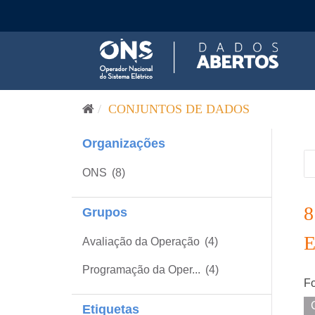
Pular para o conteúdo
CONJUNTOS DE DADOS
Organizações
ONS
(8)
Grupos
Avaliação da Operação
(4)
Programação da Oper...
(4)
Fo
Etiquetas