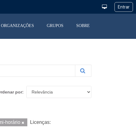
ORGANIZAÇÕES
GRUPOS
SOBRE
rdenar por
i-horário
Licenças: