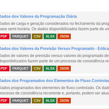
Dados dos Valores da Programação Diária
Dados de carga e geração considerados no fechamento da prog
base semi-horária. Os dados disponibilizados fazem parte de um
PDF
PARQUET
CSV
XLSX
JSON
Dados dos Valores da Previsão Versus Programado - Eólica
Dados de valores de previsão versus valores do programado de 
disponibilizados fazem parte de um processo de consistência rec
PDF
PARQUET
CSV
XLSX
JSON
Dados dos Programados dos Elementos de Fluxo Controla
Dados programados dos elementos de fluxo controlado. Os dado
processo de consistência recorrente e, portanto, podem ser atua
PDF
PARQUET
CSV
XLSX
JSON