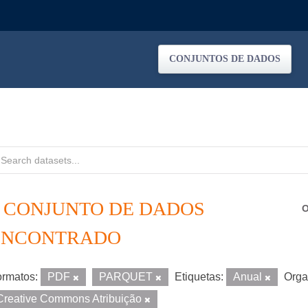
CONJUNTOS DE DADOS
1 CONJUNTO DE DADOS
O
ENCONTRADO
rmatos:
PDF
PARQUET
Etiquetas:
Anual
Orga
Creative Commons Atribuição