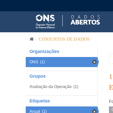
Pular para o conteúdo
CONJUNTOS DE DADOS
Organizações
ONS
(1)
Grupos
Avaliação da Operação
(1)
Etiquetas
Fo
Anual
(1)