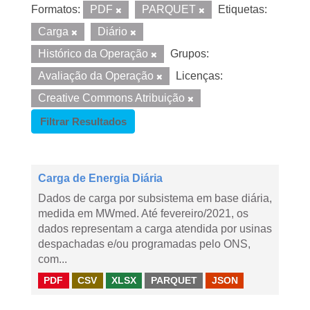
Formatos:
PDF
PARQUET
Etiquetas:
Carga
Diário
Histórico da Operação
Grupos:
Avaliação da Operação
Licenças:
Creative Commons Atribuição
Filtrar Resultados
Carga de Energia Diária
Dados de carga por subsistema em base diária,
medida em MWmed. Até fevereiro/2021, os
dados representam a carga atendida por usinas
despachadas e/ou programadas pelo ONS,
com...
PDF
CSV
XLSX
PARQUET
JSON