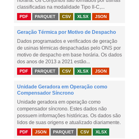
horária. Os Conjuntos são formados por usinas
classificadas na modalidade Tipo II-C,...
PDF
PARQUET
CSV
XLSX
JSON
Geração Térmica por Motivo de Despacho
Dados programados e verificados de geração
de usinas térmicas despachadas pelo ONS por
motivo de despacho em base horária. Os dados
dos anos de 2013 a 2021 estão...
PDF
PARQUET
CSV
XLSX
JSON
Unidade Geradora em Operação como
Compensador Síncrono
Unidade geradora em operação como
compensador síncrono. Estes dados não
possuem informações históricas. Os dados são
lidos de suas origens e atualizado diariamente.
PDF
JSON
PARQUET
CSV
XLSX