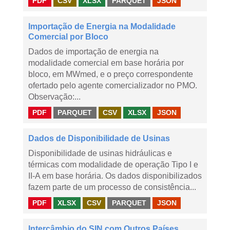
PDF
CSV
XLSX
PARQUET
JSON
Importação de Energia na Modalidade
Comercial por Bloco
Dados de importação de energia na
modalidade comercial em base horária por
bloco, em MWmed, e o preço correspondente
ofertado pelo agente comercializador no PMO.
Observação:...
PDF
PARQUET
CSV
XLSX
JSON
Dados de Disponibilidade de Usinas
Disponibilidade de usinas hidráulicas e
térmicas com modalidade de operação Tipo I e
II-A em base horária. Os dados disponibilizados
fazem parte de um processo de consistência...
PDF
XLSX
CSV
PARQUET
JSON
Intercâmbio do SIN com Outros Países