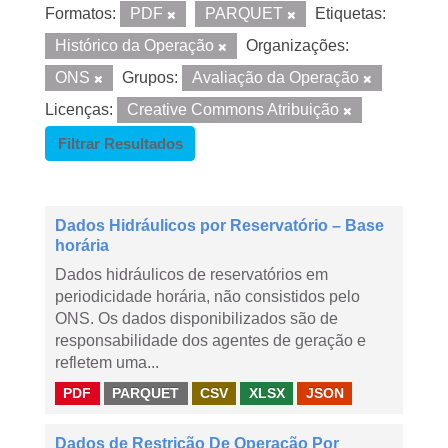
Formatos:
PDF
PARQUET
Etiquetas:
Histórico da Operação
Organizações:
ONS
Grupos:
Avaliação da Operação
Licenças:
Creative Commons Atribuição
Filtrar Resultados
Dados Hidráulicos por Reservatório – Base
horária
Dados hidráulicos de reservatórios em
periodicidade horária, não consistidos pelo
ONS. Os dados disponibilizados são de
responsabilidade dos agentes de geração e
refletem uma...
PDF
PARQUET
CSV
XLSX
JSON
Dados de Restrição De Operação Por