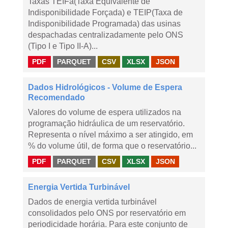
Taxas TEIFa(Taxa Equivalente de
Indisponibilidade Forçada) e TEIP(Taxa de
Indisponibilidade Programada) das usinas
despachadas centralizadamente pelo ONS
(Tipo I e Tipo II-A)...
PDF
PARQUET
CSV
XLSX
JSON
Dados Hidrológicos - Volume de Espera
Recomendado
Valores do volume de espera utilizados na
programação hidráulica de um reservatório.
Representa o nível máximo a ser atingido, em
% do volume útil, de forma que o reservatório...
PDF
PARQUET
CSV
XLSX
JSON
Energia Vertida Turbinável
Dados de energia vertida turbinável
consolidados pelo ONS por reservatório em
periodicidade horária. Para este conjunto de