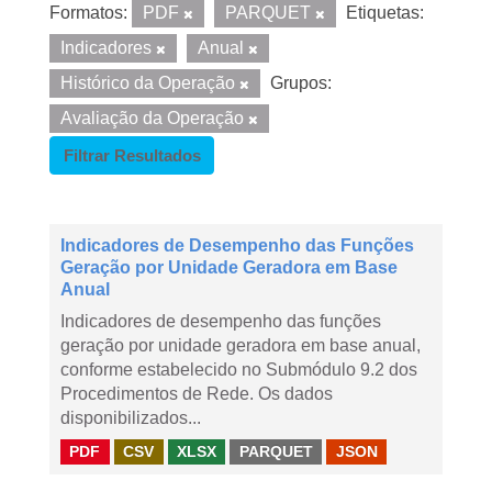
Formatos:
PDF
PARQUET
Etiquetas:
Indicadores
Anual
Histórico da Operação
Grupos:
Avaliação da Operação
Filtrar Resultados
Indicadores de Desempenho das Funções
Geração por Unidade Geradora em Base
Anual
Indicadores de desempenho das funções
geração por unidade geradora em base anual,
conforme estabelecido no Submódulo 9.2 dos
Procedimentos de Rede. Os dados
disponibilizados...
PDF
CSV
XLSX
PARQUET
JSON