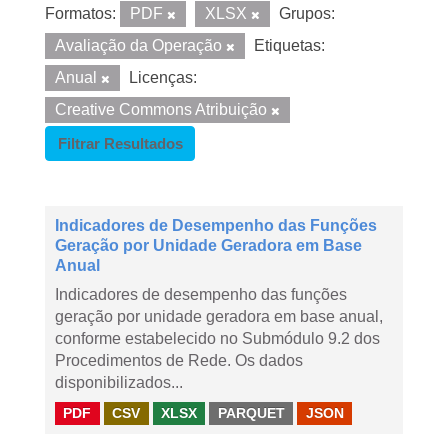
Formatos:
PDF
XLSX
Grupos:
Avaliação da Operação
Etiquetas:
Anual
Licenças:
Creative Commons Atribuição
Filtrar Resultados
Indicadores de Desempenho das Funções
Geração por Unidade Geradora em Base
Anual
Indicadores de desempenho das funções
geração por unidade geradora em base anual,
conforme estabelecido no Submódulo 9.2 dos
Procedimentos de Rede. Os dados
disponibilizados...
PDF
CSV
XLSX
PARQUET
JSON