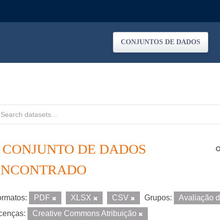
CONJUNTOS DE DADOS
1 CONJUNTO DE DADOS
O
ENCONTRADO
rmatos:
PDF
XLSX
CSV
Grupos:
Avaliação 
cenças:
Creative Commons Atribuição