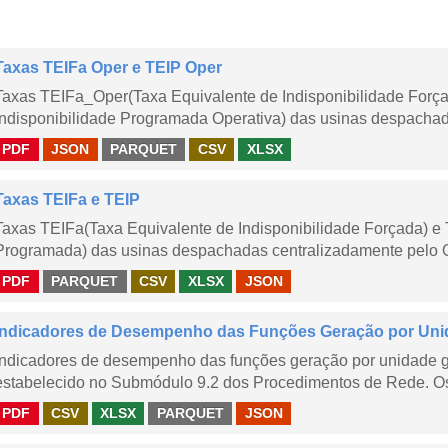
Taxas TEIFa Oper e TEIP Oper
Taxas TEIFa_Oper(Taxa Equivalente de Indisponibilidade Forç
Indisponibilidade Programada Operativa) das usinas despachad
PDF
JSON
PARQUET
CSV
XLSX
Taxas TEIFa e TEIP
Taxas TEIFa(Taxa Equivalente de Indisponibilidade Forçada) e 
Programada) das usinas despachadas centralizadamente pelo ONS
PDF
PARQUET
CSV
XLSX
JSON
Indicadores de Desempenho das Funções Geração por Uni
Indicadores de desempenho das funções geração por unidade 
estabelecido no Submódulo 9.2 dos Procedimentos de Rede. Os 
PDF
CSV
XLSX
PARQUET
JSON