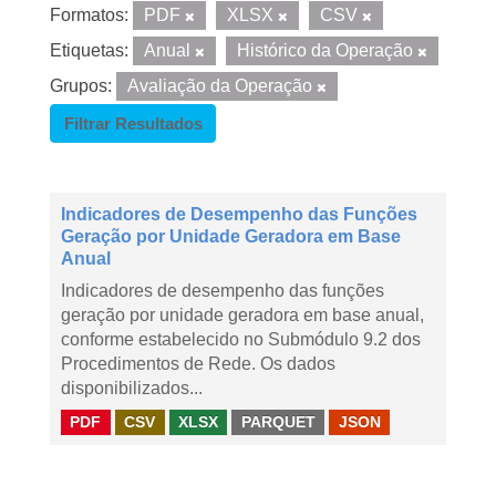
Formatos:
PDF
XLSX
CSV
Etiquetas:
Anual
Histórico da Operação
Grupos:
Avaliação da Operação
Filtrar Resultados
Indicadores de Desempenho das Funções
Geração por Unidade Geradora em Base
Anual
Indicadores de desempenho das funções
geração por unidade geradora em base anual,
conforme estabelecido no Submódulo 9.2 dos
Procedimentos de Rede. Os dados
disponibilizados...
PDF
CSV
XLSX
PARQUET
JSON