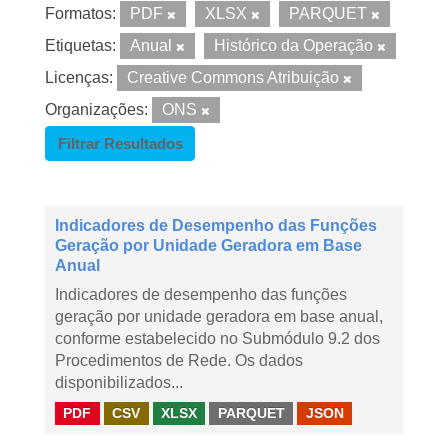
Formatos:
PDF
XLSX
PARQUET
Etiquetas:
Anual
Histórico da Operação
Licenças:
Creative Commons Atribuição
Organizações:
ONS
Filtrar Resultados
Indicadores de Desempenho das Funções
Geração por Unidade Geradora em Base
Anual
Indicadores de desempenho das funções
geração por unidade geradora em base anual,
conforme estabelecido no Submódulo 9.2 dos
Procedimentos de Rede. Os dados
disponibilizados...
PDF
CSV
XLSX
PARQUET
JSON