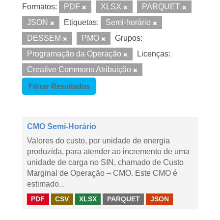
Formatos:
PDF
XLSX
PARQUET
JSON
Etiquetas:
Semi-horário
DESSEM
PMO
Grupos:
Programação da Operação
Licenças:
Creative Commons Atribuição
Filtrar Resultados
CMO Semi-Horário
Valores do custo, por unidade de energia
produzida, para atender ao incremento de uma
unidade de carga no SIN, chamado de Custo
Marginal de Operação – CMO. Este CMO é
estimado...
PDF
CSV
XLSX
PARQUET
JSON