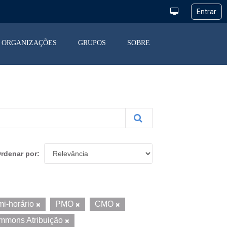
ORGANIZAÇÕES
GRUPOS
SOBRE
rdenar por
i-horário
PMO
CMO
mmons Atribuição