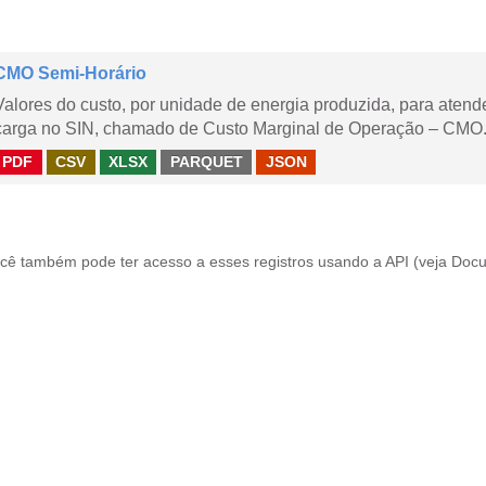
CMO Semi-Horário
Valores do custo, por unidade de energia produzida, para aten
carga no SIN, chamado de Custo Marginal de Operação – CMO.
PDF
CSV
XLSX
PARQUET
JSON
cê também pode ter acesso a esses registros usando a
API
(veja
Docu