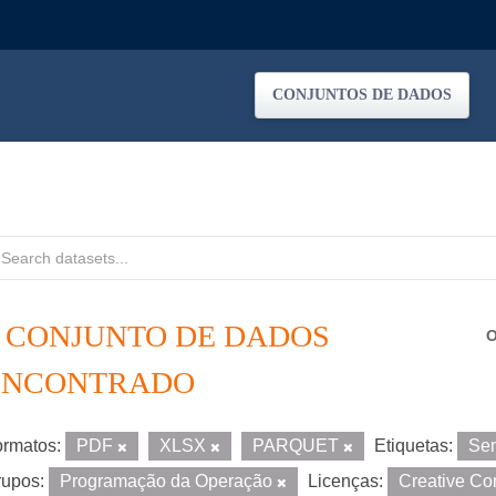
CONJUNTOS DE DADOS
1 CONJUNTO DE DADOS
O
ENCONTRADO
rmatos:
PDF
XLSX
PARQUET
Etiquetas:
Sem
upos:
Programação da Operação
Licenças:
Creative Co