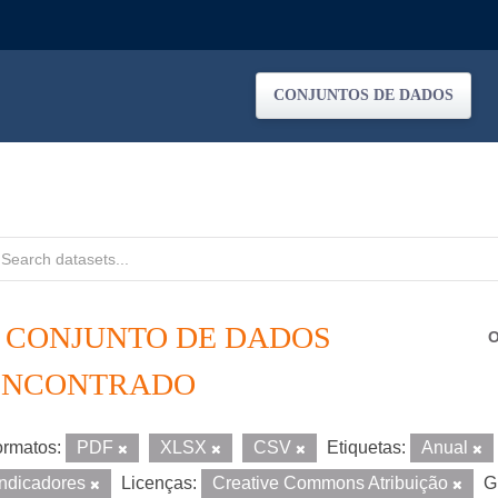
CONJUNTOS DE DADOS
1 CONJUNTO DE DADOS
O
ENCONTRADO
rmatos:
PDF
XLSX
CSV
Etiquetas:
Anual
Indicadores
Licenças:
Creative Commons Atribuição
G