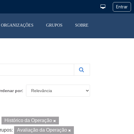
ORGANIZAÇÕES
GRUPOS
SOBRE
rdenar por
Histórico da Operação
rupos:
Avaliação da Operação