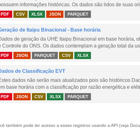
possuem informações históricas. Os dados são lidos de suas ori
PDF
CSV
XLSX
JSON
PARQUET
Geração de Itaipu Binacional - Base horária
Dados de geração da UHE Itaipu Binacional em base horária, ob
e Controle do ONS. Os dados contemplam a geração total da usi
PDF
JSON
PARQUET
CSV
XLSX
Dados de Classificação EVT
Estes dados não serão mais atualizados pois são históricos Da
em base horária com a classificação por razão energética e elétr
PDF
JSON
CSV
XLSX
PARQUET
cê também pode ter acesso a esses registros usando a
API
(veja
Docu