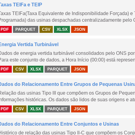
Taxas TEIFa e TEIP
Taxas TEIFa(Taxa Equivalente de Indisponibilidade Forçada) e 
Programada) das usinas despachadas centralizadamente pelo ONS
PDF
PARQUET
CSV
XLSX
JSON
Energia Vertida Turbinável
Dados de energia vertida turbinável consolidados pelo ONS por 
Para este conjunto de dados, a Hora Início (00:00) está represen
PDF
CSV
XLSX
PARQUET
JSON
Dados do Relacionamento Entre Grupos de Pequenas Usin
Relação das usinas Tipo III que compõem os Grupos de Peque
informações históricas. Os dados são lidos de suas origens e at
PDF
CSV
XLSX
PARQUET
JSON
Dados do Relacionamento Entre Conjuntos e Usinas
Histórico de relação das usinas Tipo II-C que compõem os Con