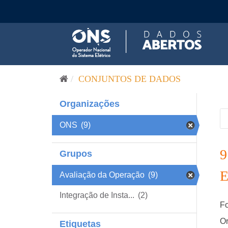
Pular para o conteúdo
CONJUNTOS DE DADOS
Organizações
ONS
(9)
Grupos
Avaliação da Operação
(9)
Integração de Insta...
(2)
Fo
Or
Etiquetas