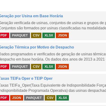
Geração por Usina em Base Horária
Geração verificada de usinas, conjuntos de usinas e grupos de
Conjuntos são formados por usinas classificadas na modalidade T
PDF
PARQUET
CSV
XLSX
JSON
Geração Térmica por Motivo de Despacho
Dados programados e verificados de geração de usinas térmic
despacho em base horária. Os dados dos anos de 2013 a 2021 e
PDF
PARQUET
CSV
XLSX
JSON
Taxas TEIFa Oper e TEIP Oper
Taxas TEIFa_Oper(Taxa Equivalente de Indisponibilidade Forç
Indisponibilidade Programada Operativa) das usinas despachad
PDF
JSON
PARQUET
CSV
XLSX