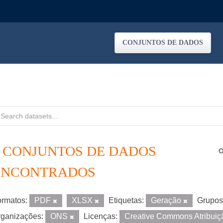
CONJUNTOS DE DADOS
9 CONJUNTOS DE DADOS
O
ENCONTRADOS
rmatos:
PDF
XLSX
Etiquetas:
Geração
Grupos
ganizações:
ONS
Licenças:
Creative Commons Atribui