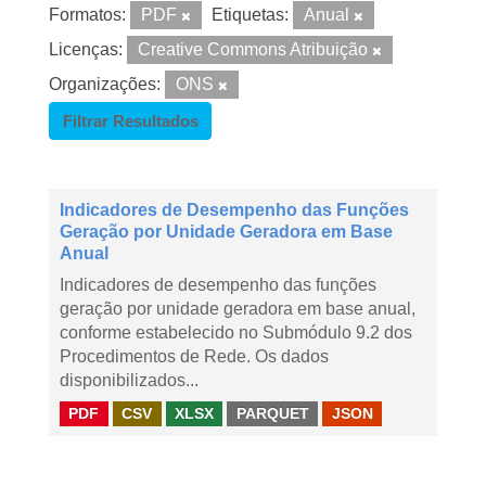
Formatos:
PDF
Etiquetas:
Anual
Licenças:
Creative Commons Atribuição
Organizações:
ONS
Filtrar Resultados
Indicadores de Desempenho das Funções
Geração por Unidade Geradora em Base
Anual
Indicadores de desempenho das funções
geração por unidade geradora em base anual,
conforme estabelecido no Submódulo 9.2 dos
Procedimentos de Rede. Os dados
disponibilizados...
PDF
CSV
XLSX
PARQUET
JSON