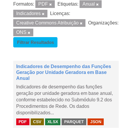
Formatos:
PDF
Etiquetas:
Anual
Indicadores
Licenças:
Creative Commons Atribuição
Organizações:
ONS
Filtrar Resultados
Indicadores de Desempenho das Funções
Geração por Unidade Geradora em Base
Anual
Indicadores de desempenho das funções
geração por unidade geradora em base anual,
conforme estabelecido no Submódulo 9.2 dos
Procedimentos de Rede. Os dados
disponibilizados...
PDF
CSV
XLSX
PARQUET
JSON