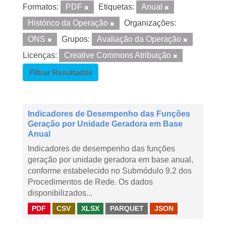
Formatos:
PDF
Etiquetas:
Anual
Histórico da Operação
Organizações:
ONS
Grupos:
Avaliação da Operação
Licenças:
Creative Commons Atribuição
Filtrar Resultados
Indicadores de Desempenho das Funções
Geração por Unidade Geradora em Base
Anual
Indicadores de desempenho das funções
geração por unidade geradora em base anual,
conforme estabelecido no Submódulo 9.2 dos
Procedimentos de Rede. Os dados
disponibilizados...
PDF
CSV
XLSX
PARQUET
JSON