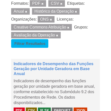
Formatos:
PDF
CSV
Etiquetas:
Anual
Histórico da Operação
Organizações:
ONS
Licenças:
Creative Commons Atribuição
Grupos:
Avaliação da Operação
Filtrar Resultados
Indicadores de Desempenho das Funções
Geração por Unidade Geradora em Base
Anual
Indicadores de desempenho das funções
geração por unidade geradora em base anual,
conforme estabelecido no Submódulo 9.2 dos
Procedimentos de Rede. Os dados
disponibilizados...
PDF
CSV
XLSX
PARQUET
JSON