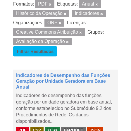
Formatos:
PDF
Etiquetas:
Anual
Histórico da Operação
Indicadores
Organizações:
ONS
Licenças:
Creative Commons Atribuição
Grupos:
Avaliação da Operação
Filtrar Resultados
Indicadores de Desempenho das Funções
Geração por Unidade Geradora em Base
Anual
Indicadores de desempenho das funções
geração por unidade geradora em base anual,
conforme estabelecido no Submódulo 9.2 dos
Procedimentos de Rede. Os dados
disponibilizados...
PDF
CSV
XLSX
PARQUET
JSON