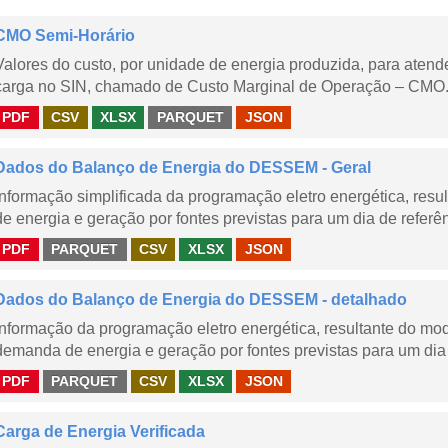
CMO Semi-Horário
Valores do custo, por unidade de energia produzida, para aten
carga no SIN, chamado de Custo Marginal de Operação – CMO.
PDF
CSV
XLSX
PARQUET
JSON
Dados do Balanço de Energia do DESSEM - Geral
Informação simplificada da programação eletro energética, r
de energia e geração por fontes previstas para um dia de referên
PDF
PARQUET
CSV
XLSX
JSON
Dados do Balanço de Energia do DESSEM - detalhado
Informação da programação eletro energética, resultante do m
demanda de energia e geração por fontes previstas para um dia 
PDF
PARQUET
CSV
XLSX
JSON
Carga de Energia Verificada