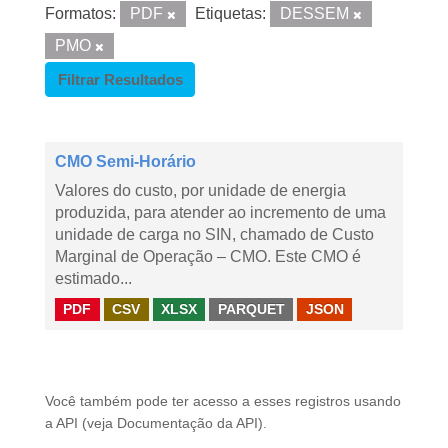
Formatos:
PDF
Etiquetas:
DESSEM
PMO
Filtrar Resultados
CMO Semi-Horário
Valores do custo, por unidade de energia
produzida, para atender ao incremento de uma
unidade de carga no SIN, chamado de Custo
Marginal de Operação – CMO. Este CMO é
estimado...
PDF
CSV
XLSX
PARQUET
JSON
Você também pode ter acesso a esses registros usando
a
API
(veja
Documentação da API
).