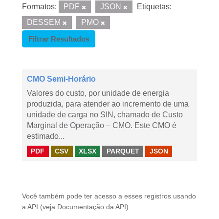
Formatos:
PDF
JSON
Etiquetas:
DESSEM
PMO
Filtrar Resultados
CMO Semi-Horário
Valores do custo, por unidade de energia
produzida, para atender ao incremento de uma
unidade de carga no SIN, chamado de Custo
Marginal de Operação – CMO. Este CMO é
estimado...
PDF
CSV
XLSX
PARQUET
JSON
Você também pode ter acesso a esses registros usando
a
API
(veja
Documentação da API
).