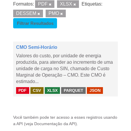
Formatos:
PDF
XLSX
Etiquetas:
DESSEM
PMO
Filtrar Resultados
CMO Semi-Horário
Valores do custo, por unidade de energia
produzida, para atender ao incremento de uma
unidade de carga no SIN, chamado de Custo
Marginal de Operação – CMO. Este CMO é
estimado...
PDF
CSV
XLSX
PARQUET
JSON
Você também pode ter acesso a esses registros usando
a
API
(veja
Documentação da API
).